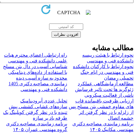
طالب مشابه
حوه ارتباط با هیئت رییسه
راه ارتباطی اعضای محترم هیات
انشکده فنی و مهندسی
علمی دانشکده فنی و مهندسی
حوه ارتباط با کارکنان دانشکده
شناسایی آسیب در دال بتن مسلح
نی و مهندسی در ایام جنگ
با استفاده از داده‌های دینامیکی
حمیلی رمضان
محدود به سازه آسیب دیده
طالعه آزمایشگاهی عملکرد
زمانبندی مصاحبه دکتری 1405
ئوگرید ها تحت تاثیر فرسایش
دانشکده فنی و مهندسی
اشی از فعالیت میکروبی
رزیابی ظرفیت باقیمانده قاب
تحلیل عددی آیرودینامیک
ای مقاوم خمشی بتن مسلح پس
سازه‌‌های غشایی کششی پیش
ز زلزله با در نظر گرفتن اثر
تنیده با در نظر گرفتن کوپلینگ یک
شمه اتصال
طرفه باد بر سازه
رنامه زمانبندی مصاحبه دکتری
برنامه زمانبندی مصاحبه دکتری
هندسی مکانیک ۱۴۰۵
گروه مهندسی عمران ۱۴۰۵