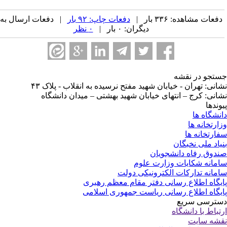
فعات مشاهده: ۳۳۶ بار |
دفعات چاپ: ۹۲ بار
| دفعات ارسال به
دیگران: ۰ بار |
۰ نظر
تجو در نقشه
انی: تهران - خیابان شهید مفتح نرسیده به انقلاب - پلاک ۴۳
انی: کرج – انتهای خیابان شهید بهشتی – میدان دانشگاه
وندها
نشگاه ها
ارتخانه ها
ارتخانه ها
یاد ملی نخبگان
دوق رفاه دانشجویان
مانه شکایات وزارت علوم
مانه تدارکات الکترونیکی دولت
یگاه اطلاع رسانی دفتر مقام معظم رهبری
یگاه اطلاع رسانی ریاست جمهوری اسلامی
ترسی سریع
تباط با دانشگاه
شه سایت