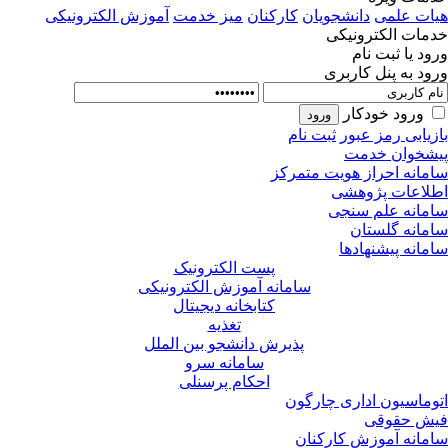
ات علمی
دانشجویان
کارکنان
میز خدمت
آموزش الکترونیکی
مات الکترونیکی
ود یا ثبت نام
ود به پنل کاربری
ورود خودکار
زیابی رمز عبور
ثبت نام
شخوان خدمت
مانه احراز هویت متمرکز
لاعات پژوهشی
مانه علم سنجی
مانه گلستان
مانه پیشنهادها
پست الکترونیک
سامانه آموزش الکترونیکی
کتابخانه دیجیتال
تغذیه
پذیرش دانشجو بین الملل
سامانه سرو
احکام پرسنلی
وماسیون اداری چارگون
ش حقوقی
مانه آموزش کارکنان