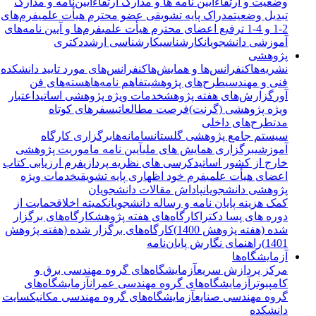
وضعیت و ارتقاء
آیین نامه ها و مدارک ارتقاء
آیین‌نامه و مدارک
تبدیل وضعیت
مدراک پایه تشویقی عضو محترم هیأت علمی
فرم‌های
2-1 و 4-1 ترفیع اعضای محترم هیأت علمی
فرم‌ها و آیین نامه‌های
آموزشی دانشجویان
کارشناسی
کارشناسی ارشد
دکتری
پژوهشی
نشریه‌ها
کنفرانس‌ها و همایش‌ها
کنفرانس‌های مورد تایید دانشکده
فنی و مهندسی
طرح‌های پژوهشی
تفاهم نامه‌ها
هسته‌های فن
آور
گزارش‌های هفته پژوهش
خدمات ویژه پژوهشی اساتید
اعتبار
ویژه پژوهشی (گرنت)
فرصت مطالعاتی
سفرهای کوتاه
مدت
طرح‌های داخلی
سیستم جامع پژوهشی گلستان
سامانه‌ها
برگزاری کارگاه
آموزشی
برگزاری همایش های ملی
آیین نامه ماموریت پژوهشی
خارج از کشور اساتید
کرسی های نظریه پردازی
فرم ارزیابی کتاب
اعضای هیأت علمی
فرم خود اظهاری پایه تشویقی
خدمات ویژه
پژوهشی دانشجویان
پاداش مقالات دانشجویان
کمک هزینه پایان نامه و رساله دانشجویان
کمیته اخلاق
حمایت از
دوره های پسا دکترا
کارگاه‌های هفته پژوهش
کارگاه‌های برگزار
شده (هفته پژوهش 1400)
کارگاه‌های برگزار شده (هفته پژوهش
1401)
راهنمای نگارش پایان‌نامه
آزمایشگاه‌ها
مرکز پردازش سریع
آزمایشگاه‌های گروه مهندسی برق و
کامپیوتر
آزمایشگاه‌های گروه مهندسی عمران
آزمایشگاه‌های
گروه مهندسی صنایع
آزمایشگاه‌های گروه مهندسی مکانیک
سایت
دانشکده