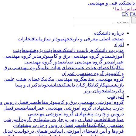
انشکده فنی و مهندسی
اس با ما
/
EN
F
درباره دانشکده
صفحه اصلی
معرفی و تاریخچه
نمودار سازمانی
افتخارات
افراد
مدیریت دانشکده
ریاست دانشکده
معاونت پژوهشی
معاونت
آموزشی
مدیر گروه مهندسی برق و کامپیوتر
مدیر گروه مهندسی
عمران
مدیر گروه مهندسی صنایع
مدیر گروه مهندسی
مکانیک
اعضای هیات علمی
اعضای هیأت علمی
گروه مهندسی برق
و کامپیوتر
گروه مهندسی عمران
گروه مهندسی صنایع
گروه مهندسی مکانیک
اعضای هیئت علمی
بازنشسته
کارکنان
کارکنان دانشکده
دانشجویان
دکتری و پسا
دکتری
دانشجویان برتر
آموزشی
گروه آموزشی مهندسی برق و کامپیوتر
مقاطع
سرفصل دروس و
چارت پیشنهادی
گروه آموزشی مهندسی عمران
مقاطع
سرفصل
دروس و چارت پیشنهادی
گروه آموزشی مهندسی
صنایع
مقاطع
سرفصل دروس و چارت پیشنهادی
گروه آموزشی
مهندسی مکانیک
مقاطع
سرفصل دروس و چارت پیشنهادی
فرم‌ها و آیین نامه‌های آموزشی اساتید
راهنمای درخواست تبدیل