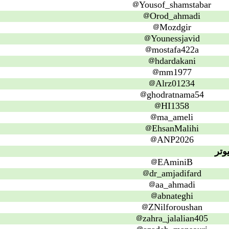
Yousof_shamstabar
Orod_ahmadi
Mozdgir
Younessjavid
mostafa422a
hdardakani
mm1977
Alrz01234
ghodratnama54
HI1358
ma_ameli
EhsanMalihi
ANP2026
وتر
EAminiB
dr_amjadifard
aa_ahmadi
abnateghi
ZNilforoushan
zahra_jalalian405