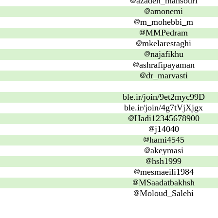
azadeh_mansouri
amonemi
m_mohebbi_m
MMPedram
mkelarestaghi
najafikhu
ashrafipayaman
dr_marvasti
ble.ir/join/9et2myc99D
ble.ir/join/4g7tVjXjgx
Hadi12345678900
j14040
hami4545
akeymasi
hsh1999
mesmaeili1984
MSaadatbakhsh
Moloud_Salehi