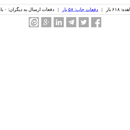
۶ بار |
دفعات چاپ: ۵۸ بار
| دفعات ارسال به دیگران: ۰ بار |