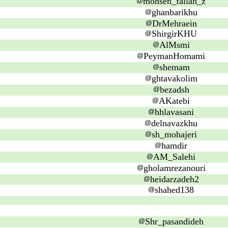
mohsen_fallah_z
ghanbarikhu
DrMehraein
ShirgirKHU
AlMsmi
PeymanHomami
shemam
ghtavakolim
bezadsh
AKatebi
hhlavasani
delnavazkhu
sh_mohajeri
hamdir
AM_Salehi
gholamrezanouri
heidarzadeh2
shahed138
Shr_pasandideh