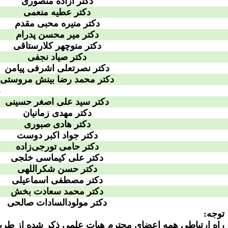
دکتر آزاده منصوری
دکتر عطیه منعمی
دکتر منیره محبی مقدم
دکتر میر محسن پدرام
دکتر منوچهر کلارستاقی
دکتر صیاد نجفی
دکتر نصرتعلی اشرفی پیامن
دکتر محمد رضا بینش مروستی
ر
دکتر سید علی اصغر حسینی
دکتر مهدی زمانیان
دکتر هادی صبوری
دکتر جواد اکبر دوست
دکتر حامی تورجی‌زاده
دکتر علی کیماسی خلجی
دکتر حسن شکراللهی
دکتر مصطفی اسماعیلی
دکتر محمد سعادت بخش
دکتر مولودالسادات صالحی
توجه:
راه ارتباطی همه اعضای محترم هیات علمی ذکر شده از طریق