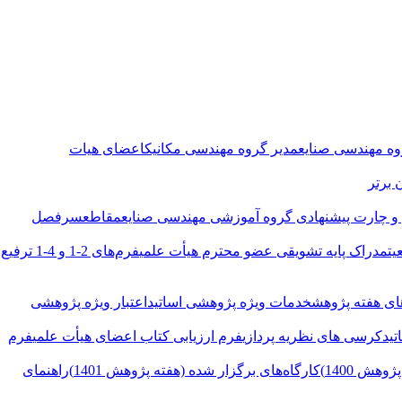
وه مهندسی صنایع
مدیر گروه مهندسی مکانیک
اعضای هیات
 برتر
 چارت پیشنهادی
گروه آموزشی مهندسی صنایع
مقاطع
سرفصل
یت
مدراک پایه تشویقی عضو محترم هیأت علمی
فرم‌های 2-1 و 4-1 ترفیع
ی هفته پژوهش
خدمات ویژه پژوهشی اساتید
اعتبار ویژه پژوهشی
تید
کرسی های نظریه پردازی
فرم ارزیابی کتاب اعضای هیأت علمی
فرم
هش 1400)
کارگاه‌های برگزار شده (هفته پژوهش 1401)
راهنمای