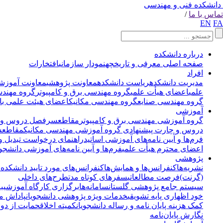
دانشکده فنی و مهندسی
تماس با ما
/
EN
FA
درباره دانشکده
صفحه اصلی
معرفی و تاریخچه
نمودار سازمانی
افتخارات
افراد
مدیریت دانشکده
ریاست دانشکده
معاونت پژوهشی
معاونت آموزش
علمی
اعضای هیأت علمی
گروه مهندسی برق و کامپیوتر
گروه مهند
گروه مهندسی صنایع
گروه مهندسی مکانیک
اعضای هیئت علمی با
آموزشی
گروه آموزشی مهندسی برق و کامپیوتر
مقاطع
سرفصل دروس و چ
دروس و چارت پیشنهادی
گروه آموزشی مهندسی مکانیک
مقاطع
س
فرم‌ها و آیین نامه‌های آموزشی اساتید
راهنمای درخواست تبدیل و
اعضای محترم هیأت علمی
فرم‌ها و آیین نامه‌های آموزشی دانشجوی
پژوهشی
نشریه‌ها
کنفرانس‌ها و همایش‌ها
کنفرانس‌های مورد تایید دانشکده
(گرنت)
فرصت مطالعاتی
سفرهای کوتاه مدت
طرح‌های داخلی
سیستم جامع پژوهشی گلستان
سامانه‌ها
برگزاری کارگاه آموزشی
ب
خود اظهاری پایه تشویقی
خدمات ویژه پژوهشی دانشجویان
پاداش مق
کمک هزینه پایان نامه و رساله دانشجویان
کمیته اخلاق
حمایت از دور
نگارش پایان‌نامه