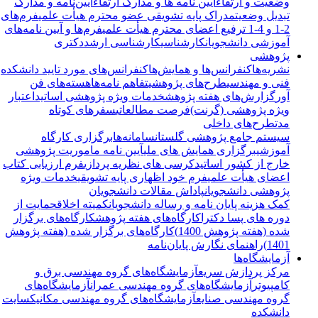
وضعیت و ارتقاء
آیین نامه ها و مدارک ارتقاء
آیین‌نامه و مدارک
تبدیل وضعیت
مدراک پایه تشویقی عضو محترم هیأت علمی
فرم‌های
2-1 و 4-1 ترفیع اعضای محترم هیأت علمی
فرم‌ها و آیین نامه‌های
آموزشی دانشجویان
کارشناسی
کارشناسی ارشد
دکتری
پژوهشی
نشریه‌ها
کنفرانس‌ها و همایش‌ها
کنفرانس‌های مورد تایید دانشکده
فنی و مهندسی
طرح‌های پژوهشی
تفاهم نامه‌ها
هسته‌های فن
آور
گزارش‌های هفته پژوهش
خدمات ویژه پژوهشی اساتید
اعتبار
ویژه پژوهشی (گرنت)
فرصت مطالعاتی
سفرهای کوتاه
مدت
طرح‌های داخلی
سیستم جامع پژوهشی گلستان
سامانه‌ها
برگزاری کارگاه
آموزشی
برگزاری همایش های ملی
آیین نامه ماموریت پژوهشی
خارج از کشور اساتید
کرسی های نظریه پردازی
فرم ارزیابی کتاب
اعضای هیأت علمی
فرم خود اظهاری پایه تشویقی
خدمات ویژه
پژوهشی دانشجویان
پاداش مقالات دانشجویان
کمک هزینه پایان نامه و رساله دانشجویان
کمیته اخلاق
حمایت از
دوره های پسا دکترا
کارگاه‌های هفته پژوهش
کارگاه‌های برگزار
شده (هفته پژوهش 1400)
کارگاه‌های برگزار شده (هفته پژوهش
1401)
راهنمای نگارش پایان‌نامه
آزمایشگاه‌ها
مرکز پردازش سریع
آزمایشگاه‌های گروه مهندسی برق و
کامپیوتر
آزمایشگاه‌های گروه مهندسی عمران
آزمایشگاه‌های
گروه مهندسی صنایع
آزمایشگاه‌های گروه مهندسی مکانیک
سایت
دانشکده