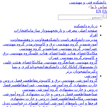
انشکده فنی و مهندسی
اس با ما
/
EN
F
درباره دانشکده
صفحه اصلی
معرفی و تاریخچه
نمودار سازمانی
افتخارات
افراد
مدیریت دانشکده
ریاست دانشکده
معاونت پژوهشی
معاونت
آموزشی
مدیر گروه مهندسی برق و کامپیوتر
مدیر گروه مهندسی
عمران
مدیر گروه مهندسی صنایع
مدیر گروه مهندسی
مکانیک
اعضای هیات علمی
اعضای هیأت علمی
گروه مهندسی برق
و کامپیوتر
گروه مهندسی عمران
گروه مهندسی صنایع
گروه مهندسی مکانیک
اعضای هیئت علمی
بازنشسته
کارکنان
کارکنان دانشکده
دانشجویان
دکتری و پسا
دکتری
دانشجویان برتر
آموزشی
گروه آموزشی مهندسی برق و کامپیوتر
مقاطع
سرفصل دروس و
چارت پیشنهادی
گروه آموزشی مهندسی عمران
مقاطع
سرفصل
دروس و چارت پیشنهادی
گروه آموزشی مهندسی
صنایع
مقاطع
سرفصل دروس و چارت پیشنهادی
گروه آموزشی
مهندسی مکانیک
مقاطع
سرفصل دروس و چارت پیشنهادی
فرم‌ها و آیین نامه‌های آموزشی اساتید
راهنمای درخواست تبدیل