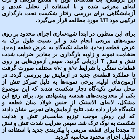
لبه‌ای معرفی شده و با استفاده از تحلیل عددی و
آزمایشگاهی برای بررسی رفتار شکست تحت بارگذاری
ترکیبی مود I/II مورد مطالعه قرار می‌گیرد.
برای این منظور، در ابتدا شبیه‌سازی اجزای محدود بر روی
نمونه‌های مربعی انجام شد و اثر نسبت طول ترک به
عرض قطعه (a/w)، فاصله تکیه‌گاه به عرض قطعه (s/w)،
ضخامت نمونه و زاویه بارگذاری بر مقادیر ضرایب شدت
تنش و تنش T ارزیابی گردید. سپس آزمون‌هایی بر روی
قطعات سنگی با شرایط a/w و s/w مختلف صورت گرفت
تا عملکرد قطعه‌ی جدید در آزمایش نیز بررسی گردد. در
آزمون‌های اولیه، برخی نمونه‌ها به دلیل تمرکز تنش از
محل تماس تکیه‌گاه دچار شکست شدند که این موضوع
یکی از محدودیت‌های هندسه پیشنهادی بود. برای رفع این
مشکل، لایه‌ای الاستیک از جنس فولاد میان قطعه و
تکیه‌گاه قرار داده شد. نتایج آزمایش‌های تجربی نشان دادند
که این روش موجب توزیع مناسب‌تر تنش و هدایت
شکست به نوک ترک شد. سپس ضرایب شدت تنش و تنش
T مجددا برای قطعه مربعی با پیکربندی جدید با استفاده از
تحلیل اجزای محدود محاسبه گردید.