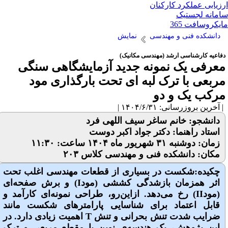
زیابی عملکرد کارکنان
مانه لجستیک
یکروسافت 365
دانشکده فنی و مهندسی
نمایش
فاعیه کارشناسی ارشد (مهندسی مکانیک)
عرفی یک نمونه جدید آزمایشگاهی سنگی
ربعی با ترک لبه ای تحت بارگذاری مود
رکب یک و دو
آخرین بروزرسانی: ۱۴۰۴/۶/۳۱ |
دانشجو: خانم ساغر سیف اللهی فرد
استاد راهنما: دکتر جواد اکبر دوست
زمان: دوشنبه ۳۱ شهریور ماه ۱۴۰۴ ساعت: ۱۱:۳۰
مکان: دانشکده فنی و مهندسی کلاس ۲۰۳
چکیده:شکست در بسیاری از قطعات مهندسی اغلب تحت
اثر همزمان بازشدگی کششی (مودI) و برش صفحه‌ای
(مودII) رخ می‌دهد. ازاین‌رو، طراحی نمونه‌ای کارآمد و
قابل اعتماد برای شناسایی پارامترهای شکست مانند
ضرایب شدت تنش بحرانی و تنش T اهمیت زیادی دارد. در
این پژوهش، یک هندسه‌ی نوین با مقطع مربعی و ترک