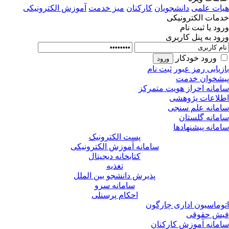
ات علمی
دانشجویان
کارکنان
میز خدمت
آموزش الکترونیکی
مات الکترونیکی
ود یا ثبت نام
ود به پنل کاربری
ورود خودکار
زیابی رمز عبور
ثبت نام
شخوان خدمت
مانه احراز هویت متمرکز
لاعات پژوهشی
مانه علم سنجی
مانه گلستان
مانه پیشنهادها
پست الکترونیک
سامانه آموزش الکترونیکی
کتابخانه دیجیتال
تغذیه
پذیرش دانشجو بین الملل
سامانه سرو
احکام پرسنلی
وماسیون اداری چارگون
ش حقوقی
مانه آموزش کارکنان