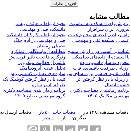
طالب مشابه
یام شورای دانشکده به مناسبت
نحوه ارتباط با هیئت رییسه
یروزی ایران سرافراز
دانشکده فنی و مهندسی
اه ارتباطی اعضای محترم هیات
نحوه ارتباط با کارکنان دانشکده
لمی دانشکده فنی و مهندسی
فنی و مهندسی در ایام جنگ
تحمیلی رمضان
ناسایی آسیب در دال بتن مسلح
مطالعه آزمایشگاهی عملکرد
ا استفاده از داده‌های دینامیکی
ژئوگرید ها تحت تاثیر فرسایش
حدود به سازه آسیب دیده
ناشی از فعالیت میکروبی
رزیابی ظرفیت باقیمانده قاب
تحلیل عددی آیرودینامیک
ای مقاوم خمشی بتن مسلح پس
سازه‌‌های غشایی کششی پیش
ز زلزله با در نظر گرفتن اثر
تنیده با در نظر گرفتن کوپلینگ یک
شمه اتصال
طرفه باد بر سازه
رنامه زمانبندی مصاحبه دکتری
برنامه زمان بندی مصاحبه دکتری
هندسی مکانیک ۱۴۰۵
گروه مهندسی صنایع ۱۴۰۵
فعات مشاهده: ۱۴۸ بار |
دفعات چاپ: ۵۰ بار
| دفعات ارسال به
دیگران: ۰ بار |
۰ نظر