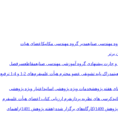
وه مهندسی صنایع
مدیر گروه مهندسی مکانیک
اعضای هیات
 برتر
 چارت پیشنهادی
گروه آموزشی مهندسی صنایع
مقاطع
سرفصل
یت
مدراک پایه تشویقی عضو محترم هیأت علمی
فرم‌های 2-1 و 4-1 ترفیع
ی هفته پژوهش
خدمات ویژه پژوهشی اساتید
اعتبار ویژه پژوهشی
تید
کرسی های نظریه پردازی
فرم ارزیابی کتاب اعضای هیأت علمی
فرم
هش 1400)
کارگاه‌های برگزار شده (هفته پژوهش 1401)
راهنمای