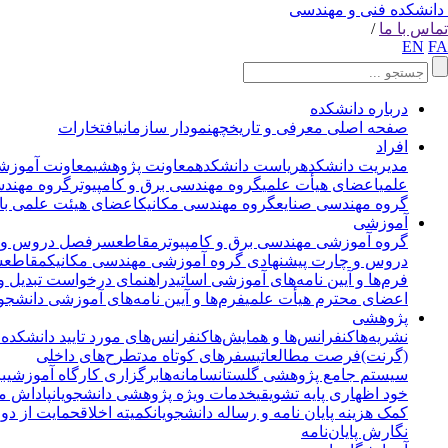
دانشکده فنی و مهندسی
تماس با ما
/
EN
FA
درباره دانشکده
صفحه اصلی
معرفی و تاریخچه
نمودار سازمانی
افتخارات
افراد
مدیریت دانشکده
ریاست دانشکده
معاونت پژوهشی
معاونت آموزش
علمی
اعضای هیأت علمی
گروه مهندسی برق و کامپیوتر
گروه مهند
گروه مهندسی صنایع
گروه مهندسی مکانیک
اعضای هیئت علمی با
آموزشی
گروه آموزشی مهندسی برق و کامپیوتر
مقاطع
سرفصل دروس و چ
دروس و چارت پیشنهادی
گروه آموزشی مهندسی مکانیک
مقاطع
س
فرم‌ها و آیین نامه‌های آموزشی اساتید
راهنمای درخواست تبدیل و
اعضای محترم هیأت علمی
فرم‌ها و آیین نامه‌های آموزشی دانشجوی
پژوهشی
نشریه‌ها
کنفرانس‌ها و همایش‌ها
کنفرانس‌های مورد تایید دانشکده
(گرنت)
فرصت مطالعاتی
سفرهای کوتاه مدت
طرح‌های داخلی
سیستم جامع پژوهشی گلستان
سامانه‌ها
برگزاری کارگاه آموزشی
ب
خود اظهاری پایه تشویقی
خدمات ویژه پژوهشی دانشجویان
پاداش مق
کمک هزینه پایان نامه و رساله دانشجویان
کمیته اخلاق
حمایت از دور
نگارش پایان‌نامه