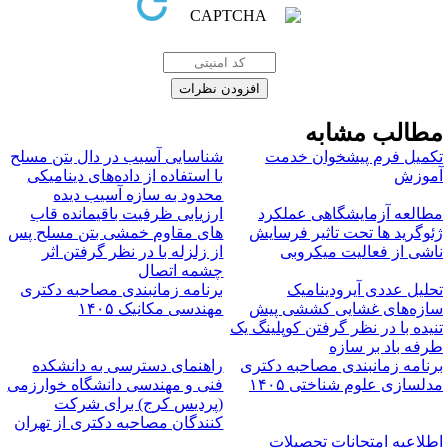
طالب مشابه
کمیل فرم پیشخوان خدمت
شناسایی آسیب در دال بتن مسلح
موزش
با استفاده از داده‌های دینامیکی
محدود به سازه آسیب دیده
طالعه آزمایشگاهی عملکرد
ارزیابی ظرفیت باقیمانده قاب
ئوگرید ها تحت تاثیر فرسایش
های مقاوم خمشی بتن مسلح پس
اشی از فعالیت میکروبی
از زلزله با در نظر گرفتن اثر
چشمه اتصال
حلیل عددی آیرودینامیک
برنامه زمانبندی مصاحبه دکتری
ازه‌‌های غشایی کششی پیش
مهندسی مکانیک ۱۴۰۵
نیده با در نظر گرفتن کوپلینگ یک
رفه باد بر سازه
رنامه زمانبندی مصاحبه دکتری
راهنمای دسترسی به دانشکده
دلسازی علوم شناختی ۱۴۰۵
فنی و مهندسی دانشگاه خوارزمی
(پردیس کرج) برای شرکت
کنندگان مصاحبه دکتری از تهران
طلاعیه امتحانات تحصیلات