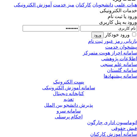
ات علمی
دانشجویان
کارکنان
میز خدمت
آموزش الکترونیکی
مات الکترونیکی
ود یا ثبت نام
ود به پنل کاربری
ورود خودکار
زیابی رمز عبور
ثبت نام
شخوان خدمت
مانه احراز هویت متمرکز
لاعات پژوهشی
مانه علم سنجی
مانه گلستان
مانه پیشنهادها
پست الکترونیک
سامانه آموزش الکترونیکی
کتابخانه دیجیتال
تغذیه
پذیرش دانشجو بین الملل
سامانه سرو
احکام پرسنلی
وماسیون اداری چارگون
ش حقوقی
مانه آموزش کارکنان