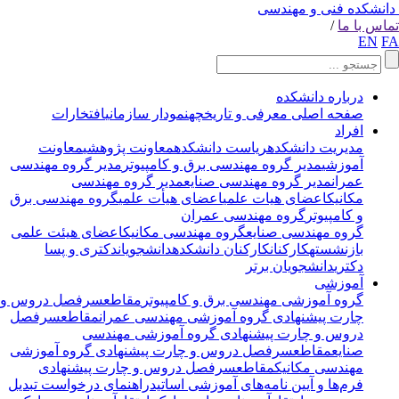
انشکده فنی و مهندسی
اس با ما
/
EN
F
درباره دانشکده
صفحه اصلی
معرفی و تاریخچه
نمودار سازمانی
افتخارات
افراد
مدیریت دانشکده
ریاست دانشکده
معاونت پژوهشی
معاونت
آموزشی
مدیر گروه مهندسی برق و کامپیوتر
مدیر گروه مهندسی
عمران
مدیر گروه مهندسی صنایع
مدیر گروه مهندسی
مکانیک
اعضای هیات علمی
اعضای هیأت علمی
گروه مهندسی برق
و کامپیوتر
گروه مهندسی عمران
گروه مهندسی صنایع
گروه مهندسی مکانیک
اعضای هیئت علمی
بازنشسته
کارکنان
کارکنان دانشکده
دانشجویان
دکتری و پسا
دکتری
دانشجویان برتر
آموزشی
گروه آموزشی مهندسی برق و کامپیوتر
مقاطع
سرفصل دروس و
چارت پیشنهادی
گروه آموزشی مهندسی عمران
مقاطع
سرفصل
دروس و چارت پیشنهادی
گروه آموزشی مهندسی
صنایع
مقاطع
سرفصل دروس و چارت پیشنهادی
گروه آموزشی
مهندسی مکانیک
مقاطع
سرفصل دروس و چارت پیشنهادی
فرم‌ها و آیین نامه‌های آموزشی اساتید
راهنمای درخواست تبدیل