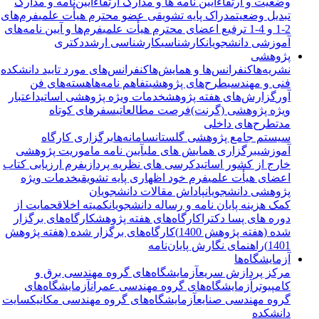
وضعیت و ارتقاء
آیین نامه ها و مدارک ارتقاء
آیین‌نامه و مدارک
تبدیل وضعیت
مدراک پایه تشویقی عضو محترم هیأت علمی
فرم‌های
2-1 و 4-1 ترفیع اعضای محترم هیأت علمی
فرم‌ها و آیین نامه‌های
آموزشی دانشجویان
کارشناسی
کارشناسی ارشد
دکتری
پژوهشی
نشریه‌ها
کنفرانس‌ها و همایش‌ها
کنفرانس‌های مورد تایید دانشکده
فنی و مهندسی
طرح‌های پژوهشی
تفاهم نامه‌ها
هسته‌های فن
آور
گزارش‌های هفته پژوهش
خدمات ویژه پژوهشی اساتید
اعتبار
ویژه پژوهشی (گرنت)
فرصت مطالعاتی
سفرهای کوتاه
مدت
طرح‌های داخلی
سیستم جامع پژوهشی گلستان
سامانه‌ها
برگزاری کارگاه
آموزشی
برگزاری همایش های ملی
آیین نامه ماموریت پژوهشی
خارج از کشور اساتید
کرسی های نظریه پردازی
فرم ارزیابی کتاب
اعضای هیأت علمی
فرم خود اظهاری پایه تشویقی
خدمات ویژه
پژوهشی دانشجویان
پاداش مقالات دانشجویان
کمک هزینه پایان نامه و رساله دانشجویان
کمیته اخلاق
حمایت از
دوره های پسا دکترا
کارگاه‌های هفته پژوهش
کارگاه‌های برگزار
شده (هفته پژوهش 1400)
کارگاه‌های برگزار شده (هفته پژوهش
1401)
راهنمای نگارش پایان‌نامه
آزمایشگاه‌ها
مرکز پردازش سریع
آزمایشگاه‌های گروه مهندسی برق و
کامپیوتر
آزمایشگاه‌های گروه مهندسی عمران
آزمایشگاه‌های
گروه مهندسی صنایع
آزمایشگاه‌های گروه مهندسی مکانیک
سایت
دانشکده