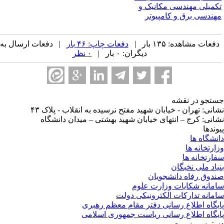
کمیلی مهندسی مکانیک و
هندسی برق و کامپیوتر
فعات مشاهده: ۱۳۵ بار |
دفعات چاپ: ۴۶ بار
| دفعات ارسال به
دیگران: ۰ بار |
۰ نظر
تجو در نقشه
انی: تهران - خیابان شهید مفتح نرسیده به انقلاب - پلاک ۴۳
انی: کرج – انتهای خیابان شهید بهشتی – میدان دانشگاه
وندها
نشگاه ها
ارتخانه ها
ارتخانه ها
یاد ملی نخبگان
دوق رفاه دانشجویان
مانه شکایات وزارت علوم
مانه تدارکات الکترونیکی دولت
یگاه اطلاع رسانی دفتر مقام معظم رهبری
یگاه اطلاع رسانی ریاست جمهوری اسلامی
ترسی سریع