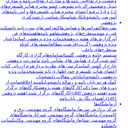
وضعیت و ارتقاء
آیین نامه ها و مدارک ارتقاء
آیین‌نامه و مدارک
تبدیل وضعیت
مدراک پایه تشویقی عضو محترم هیأت علمی
فرم‌های
2-1 و 4-1 ترفیع اعضای محترم هیأت علمی
فرم‌ها و آیین نامه‌های
آموزشی دانشجویان
کارشناسی
کارشناسی ارشد
دکتری
پژوهشی
نشریه‌ها
کنفرانس‌ها و همایش‌ها
کنفرانس‌های مورد تایید دانشکده
فنی و مهندسی
طرح‌های پژوهشی
تفاهم نامه‌ها
هسته‌های فن
آور
گزارش‌های هفته پژوهش
خدمات ویژه پژوهشی اساتید
اعتبار
ویژه پژوهشی (گرنت)
فرصت مطالعاتی
سفرهای کوتاه
مدت
طرح‌های داخلی
سیستم جامع پژوهشی گلستان
سامانه‌ها
برگزاری کارگاه
آموزشی
برگزاری همایش های ملی
آیین نامه ماموریت پژوهشی
خارج از کشور اساتید
کرسی های نظریه پردازی
فرم ارزیابی کتاب
اعضای هیأت علمی
فرم خود اظهاری پایه تشویقی
خدمات ویژه
پژوهشی دانشجویان
پاداش مقالات دانشجویان
کمک هزینه پایان نامه و رساله دانشجویان
کمیته اخلاق
حمایت از
دوره های پسا دکترا
کارگاه‌های هفته پژوهش
کارگاه‌های برگزار
شده (هفته پژوهش 1400)
کارگاه‌های برگزار شده (هفته پژوهش
1401)
راهنمای نگارش پایان‌نامه
آزمایشگاه‌ها
مرکز پردازش سریع
آزمایشگاه‌های گروه مهندسی برق و
کامپیوتر
آزمایشگاه‌های گروه مهندسی عمران
آزمایشگاه‌های
گروه مهندسی صنایع
آزمایشگاه‌های گروه مهندسی مکانیک
سایت
دانشکده