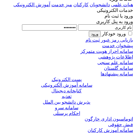
ات علمی
دانشجویان
کارکنان
میز خدمت
آموزش الکترونیکی
مات الکترونیکی
ود یا ثبت نام
ود به پنل کاربری
ورود خودکار
زیابی رمز عبور
ثبت نام
شخوان خدمت
مانه احراز هویت متمرکز
لاعات پژوهشی
مانه علم سنجی
مانه گلستان
مانه پیشنهادها
پست الکترونیک
سامانه آموزش الکترونیکی
کتابخانه دیجیتال
تغذیه
پذیرش دانشجو بین الملل
سامانه سرو
احکام پرسنلی
وماسیون اداری چارگون
ش حقوقی
مانه آموزش کارکنان