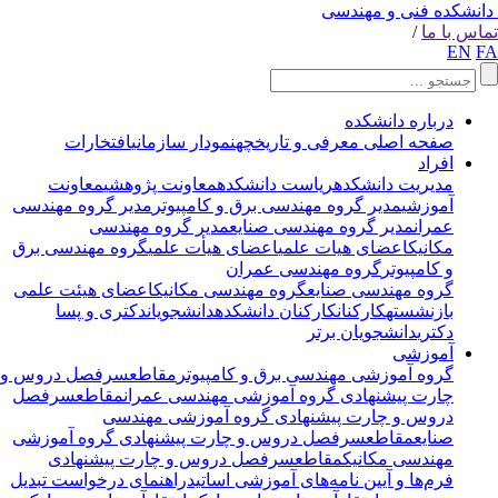
انشکده فنی و مهندسی
اس با ما
/
EN
F
درباره دانشکده
صفحه اصلی
معرفی و تاریخچه
نمودار سازمانی
افتخارات
افراد
مدیریت دانشکده
ریاست دانشکده
معاونت پژوهشی
معاونت
آموزشی
مدیر گروه مهندسی برق و کامپیوتر
مدیر گروه مهندسی
عمران
مدیر گروه مهندسی صنایع
مدیر گروه مهندسی
مکانیک
اعضای هیات علمی
اعضای هیأت علمی
گروه مهندسی برق
و کامپیوتر
گروه مهندسی عمران
گروه مهندسی صنایع
گروه مهندسی مکانیک
اعضای هیئت علمی
بازنشسته
کارکنان
کارکنان دانشکده
دانشجویان
دکتری و پسا
دکتری
دانشجویان برتر
آموزشی
گروه آموزشی مهندسی برق و کامپیوتر
مقاطع
سرفصل دروس و
چارت پیشنهادی
گروه آموزشی مهندسی عمران
مقاطع
سرفصل
دروس و چارت پیشنهادی
گروه آموزشی مهندسی
صنایع
مقاطع
سرفصل دروس و چارت پیشنهادی
گروه آموزشی
مهندسی مکانیک
مقاطع
سرفصل دروس و چارت پیشنهادی
فرم‌ها و آیین نامه‌های آموزشی اساتید
راهنمای درخواست تبدیل