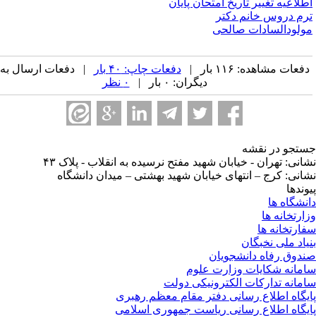
طلاعیه تغییر تاریخ امتحان پایان‌
رم دروس خانم دکتر
ولودالسادات صالحی
فعات مشاهده: ۱۱۶ بار |
دفعات چاپ: ۴۰ بار
| دفعات ارسال به
دیگران: ۰ بار |
۰ نظر
تجو در نقشه
انی: تهران - خیابان شهید مفتح نرسیده به انقلاب - پلاک ۴۳
انی: کرج – انتهای خیابان شهید بهشتی – میدان دانشگاه
وندها
نشگاه ها
ارتخانه ها
ارتخانه ها
یاد ملی نخبگان
دوق رفاه دانشجویان
مانه شکایات وزارت علوم
مانه تدارکات الکترونیکی دولت
یگاه اطلاع رسانی دفتر مقام معظم رهبری
یگاه اطلاع رسانی ریاست جمهوری اسلامی