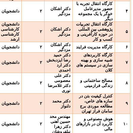
ربه با
ل
دکتر اشکان
۲
دانشجویان
حضوری
موعه
مزدگیر
ربیات
دانشجویان
للی
دکتر اشکان
کارشناسی و
۲
حضوری
نی و
مزدگیر
کارشناسی
ارشد
دکتر اشکان
رایند
۲
دانشجویان
حضوری
مزدگیر
ی
دکتر حمید
ینه
رضا ایزدبخش
۲
دانشجویان
حضوری
 های
دکتر ارد
احمدی
دکتر علی
ی و
معصومی
۲
دانشجویان
حضوری
ی
دکتر غلامرضا
نوری
 در
دکتر محمد
۲
دانشجویان
حضوری
برج
دلنواز
ان
مهندس محد
و
حسین آهنی
ارهای
۲
دانشجویان
حضوری
دکتر زهرا
نیلفروشان