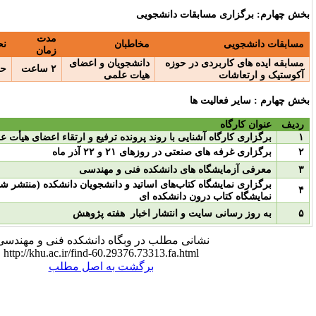
بقات دانشجویی
مدت‌
مخاطبان
نحوه برگزاری کارگاه
زمان
 در حوزه
دانشجویان و اعضای
۲ ساعت
حضوری
هیات علمی
 ها
شنایی با روند پرونده ترفیع و ارتقاء اعضای هیأت علمی
ی در روزهای ۲۱ و ۲۲ آذر ماه
ه های دانشکده فنی و مهندسی
برگزاری نمایشگاه کتاب‌های اساتید و دانشجویان دانشکده (منتشر شده در ۳ سال اخیر) در
رون دانشکده ای
یت و انتشار اخبار هفته پژوهش
شانی مطلب در وبگاه دانشکده فنی و مهندسی:
http://khu.ac.ir/find-60.29376.73313.fa.html
برگشت به اصل مطلب