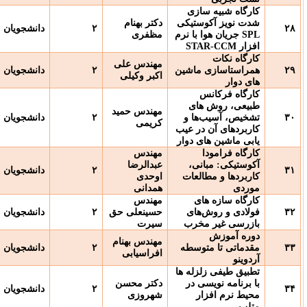
زی
تیکی
دکتر بهنام
حضوری/ نیاز به
۲
دانشجویان
با نرم
مظفری
پرداخت
ST
مهندس علی
حضوری/ نیاز به
اشین
۲
دانشجویان
اکبر وکیلی
پرداخت
ای
مهندس حمید
حضوری/ نیاز به
ا و
۲
دانشجویان
کریمی
پرداخت
ر عیب
 دوار
مهندس
ی،
عبدالرضا
حضوری/ نیاز به
۲
دانشجویان
عات
اوحدی
پرداخت
همدانی
ی
مهندس
ای
حسینعلی حق
۲
دانشجویان
حضوری
خرب
سیرت
مهندس بهنام
وسطه
۲
دانشجویان
حضوری
افراسیابی
له ها
 در
دکتر محسن
۲
دانشجویان
در بستر
LMS
شهروزی