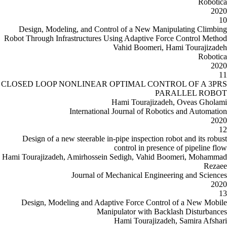
Design, Modeling, and Control 
Robot Through Infrastructures Using
Vah
CLOSED LOOP NONLINEAR OPT
Ham
International Jo
Design of a new steerable in-pip
con
Hami Tourajizadeh, Amirhossein Se
Journal of Mech
Design, Modeling and Adaptive
Manipula
Ham