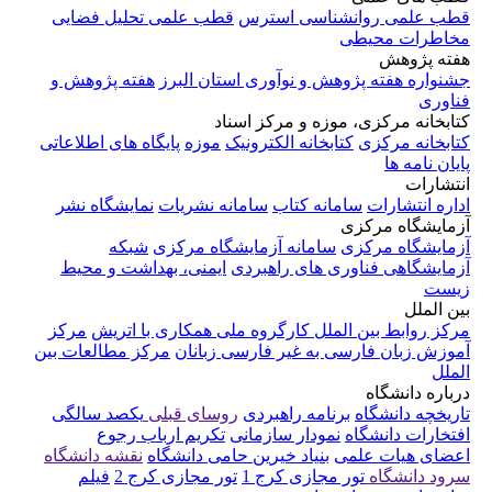
ترس
قطب علمی تحلیل فضایی
ری استان البرز
هفته پژوهش و
ز اسناد
ترونیک
موزه
پایگاه های اطلاعاتی
سامانه نشریات
نمایشگاه نشر
زمایشگاه مرکزی
شبکه
بردی
ایمنی، بهداشت و محیط
وه ملی همکاری با اتریش
مرکز
ارسی زبانان
مرکز مطالعات بین
ردی
روسای قبلی
یکصد سالگی
زمانی
تکریم ارباب رجوع
رین حامی دانشگاه
نقشه دانشگاه
 1
تور مجازی کرج 2
فیلم