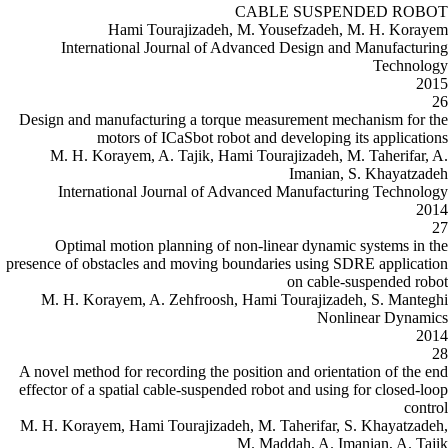
C
Hami Tourajizadeh, 
International Journal of Ad
Design and manufacturing a torque
motors of ICaSbot robot
M. H. Korayem, A. Tajik, Hami
International Journal of Adv
Optimal motion planning of no
presence of obstacles and moving bo
M. H. Korayem, A. Zehfroosh, 
A novel method for recording the pos
effector of a spatial cable-suspende
M. H. Korayem, Hami Tourajizadeh,
M