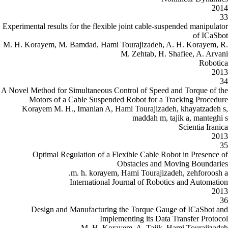
Experimental results for the flexible 
M. H. Korayem, M. Bamdad, Hami To
M
A Novel Method for Simultaneous Cont
Motors of a Cable Suspended 
Korayem M. H., Imanian A, Ham
Optimal Regulation of a Flex
Ob
m. h. korayem, H
International Jo
Design and Manufacturing t
Impleme
M. H. Koraye