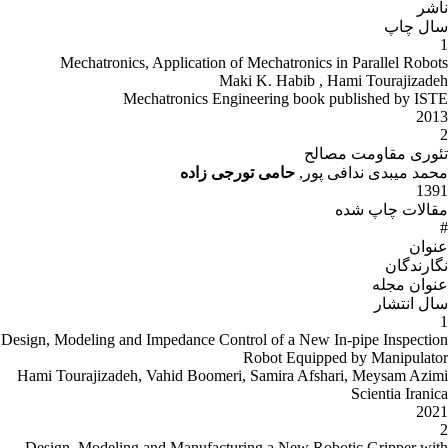
Mechatronics, Application of
Maki
Mechatronics Engi
رجی زاده
Design, Modeling and Impedance Contr
Hami Tourajizadeh, Vahid Boomeri,
Design, Modeling and Manufacturi