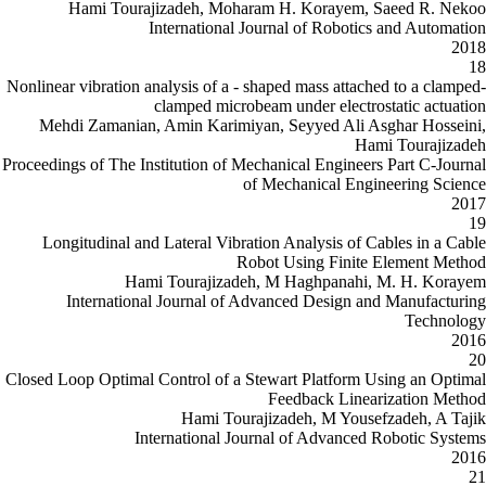
Hami Tourajizadeh, Mohara
International Jo
Nonlinear vibration analysis of a - sh
clamped microbea
Mehdi Zamanian, Amin Karimiyan
Proceedings of The Institution of Mec
of 
Longitudinal and Lateral Vibrati
Robo
Hami Tourajizadeh,
International Journal of Ad
Closed Loop Optimal Control of a Ste
Hami Touraj
International Jour