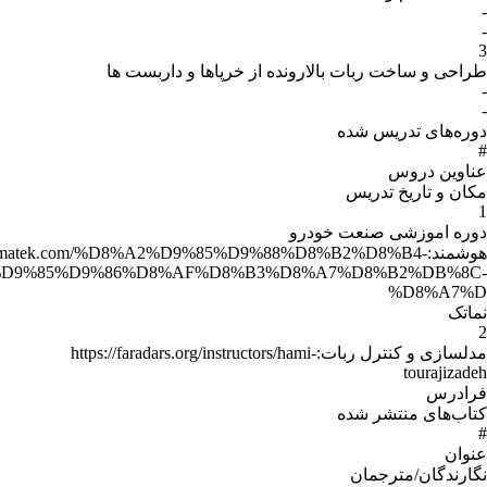
ز خرپاها و داربست ها
هوشمند:https://namatek.com/%D8%A2%D9%85
%D9%87%D9%88%D8%B4%D9%85%D9%86%D8%AF%D8%B3
مدلسازی و کنترل ربات:https://faradars.org/instr