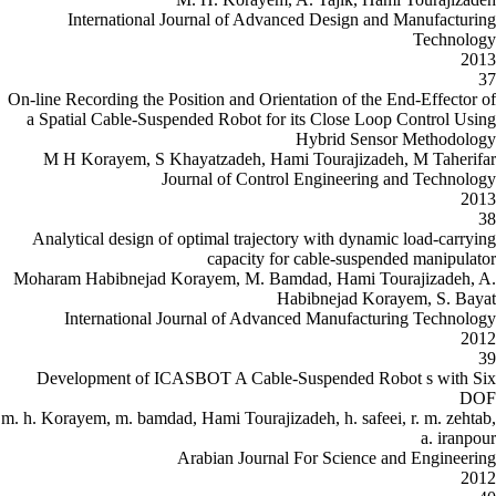
International Journal of Ad
On-line Recording the Position and Or
a Spatial Cable-Suspended Robot f
M H Korayem, S Khayatzadeh, H
Journal of Cont
Analytical design of optimal traje
capacity 
Moharam Habibnejad Korayem, M. B
International Journal of Adv
Development of ICASBOT A Cabl
m. h. Korayem, m. bamdad, Hami Touraj
Arabian Jour