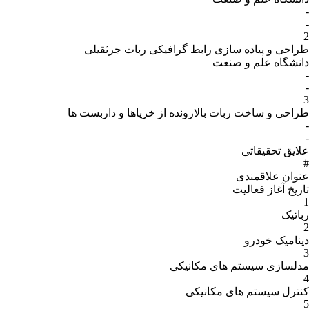
یکی ربات جرثقیلی
ز خرپاها و داربست ها