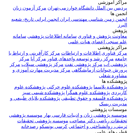
وارزمی-تهران
مرکز آزمون زبان
 ایران
انجمن ایرانی تاریخ- شعبه
مانه اطلاعات پژوهشی
سامانه
می
باطات
مرکز کارآفرینی و ارتباط با
حدهای فناور
مرکز آپا
مرکز
نفت
مرکز پژوهشی سیلاب
مرکز
مرکز مدیریت مهارت آموزی و
 علوم حرکتی
پژوهشکده علوم
گرا
پژوهشکده شیمی سبز
طبیقی
پژوهشکده بلایای طبیعی و
ات فارسی بهار
موسسه پژوهشی
ب
موسسه پژوهشی تحقیقات
عی
کرسی یونسکو
رصدخانه