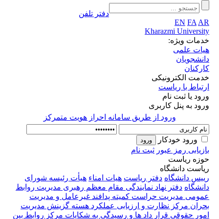
دفتر تلفن
انه احراز هويت متمركز
یات امناء
هیأت رئیسه
شورای
 مقام معظم رهبری
مدیریت روابط
ته پدافند غیرعامل و مدیریت
ی عملکرد
هسته گزینش
مدیریت
رسیدگی به شکایات
مرکز روابط بین