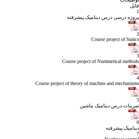
رفته
Course
Course project of t