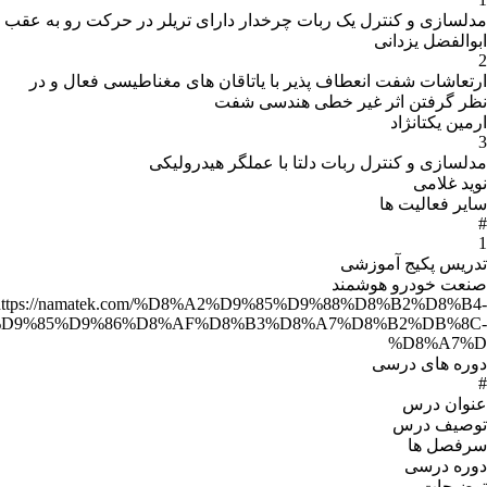
ار دارای تریلر در حرکت رو به عقب
یاتاقان های مغناطیسی فعال و در
سی شفت
عملگر هیدرولیکی
https://namatek.com/%D8%A2%D
%D9%87%D9%88%D8%B4%D9%85%D9%86%D8%AF%D8%B3