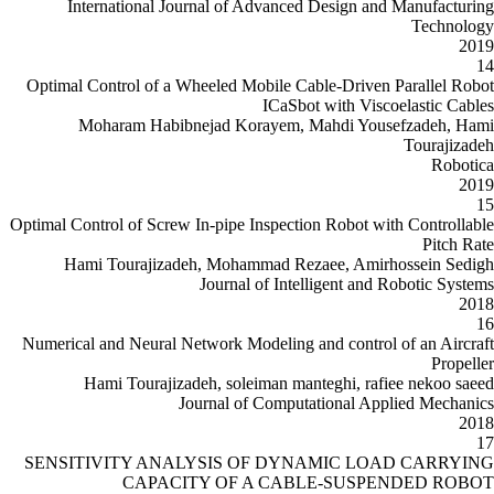
International Journal of Ad
Optimal Control of a Wheeled Mobi
I
Moharam Habibnejad Kora
Optimal Control of Screw In-pipe Ins
Hami Tourajizadeh, Mohamma
Journal of
Numerical and Neural Network Mode
Hami Tourajizadeh, soleim
Journal of C
SENSITIVITY ANALYSIS OF
CAPACITY OF A 