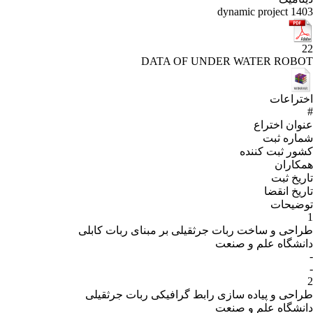
DATA
ر مبنای ربات کابلی
یکی ربات جرثقیلی