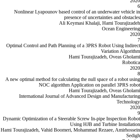
Nonlinear Lyapounov based cont
presen
Ali Keym
Optimal Control and Path Planning
Ham
A new optimal method for calculating
NOC algorithm Appl
Ham
International Journal of Ad
Dynamic Optimization of a Steerable
Usi
Hami Tourajizadeh, Vahid Boomeri, 