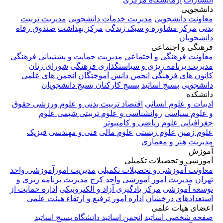
دمات دانشجویی
مدیریت تربیت
ندگی
مرکز بهداشت
صندوق رفاه
مدیریت حمایت و پشتیبانی فرهنگی
ستگذاری فرهنگی
شورای زنان
نش آموختگان
انجمن های علمی
کارکنان
بسیج دانشجویان
تربیت بدنی و علوم ورزشی
حقوق
 علوم تربیتی
شیمی
علوم
پیوتر
م مالی
فنی و مهندسی
فیزیک
تکمیلی
مدیریت امورآموزشی واحد
واحد کرج
مدیریت برنامه ریزی و
 آزاد و الکترونیکی
اداره حمایت از
مور ترفیع و ارتقاء هیئت علمی
اساتید دانشگاه
بسیج اساتید