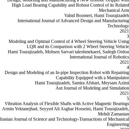
High Load Bearing Capability an
Vah
International Journal of Ad
Modeling and Optimal Control of 
LQR and its Comparison
Hami Tourajizadeh, Mohsen Sarva
Design and Modeling of an In-pipe 
Capabil
Hami Tourajizadeh,
Aut Jour
Vibration Analysis of Flexible Shaf
Armin Yektanejhad, Seyyed Ali Asgha
Iranian Journal of Science and Techno