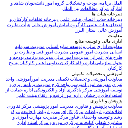
ات
گروه امور دانشجویان شاهد و
ملل
علمی
دبیرخانه تخلفات کارکنان و
 آمایش آموزش عالی
هیأت نظارت
منابع انسانی
مدیریت سرمایه
مدیریت امور فنی و نظارت بر
ور مالی
مدیریت برنامه، بودجه و
ارکنان
تعاونی اعتبار کارکنان
بسیج
تکمیلی
مدیریت امورآموزشی واحد
واحد کرج
مدیریت برنامه ریزی و
 آزاد و الکترونیکی
اداره حمایت از
مور ترفیع و ارتقاء هیئت علمی
یریت امور پژوهشی
مرکز فناوری
رآفرینی و ارتباط با جامعه
مرکز
مرکز مدیریت مهارت آموزی و
زی، موزه و مرکز اسناد
اداره